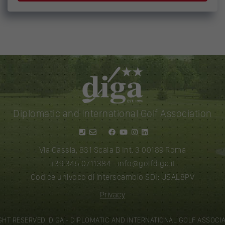
Diplomatic and International Golf Association
Via Cassia, 831 Scala B Int. 3 00189 Roma
+39 345 0711384
-
info@golfdiga.it
Codice univoco di interscambio SDI: USAL8PV
Privacy
GHT RESERVED. DIGA - DIPLOMATIC AND INTERNATIONAL GOLF ASSOCIAT