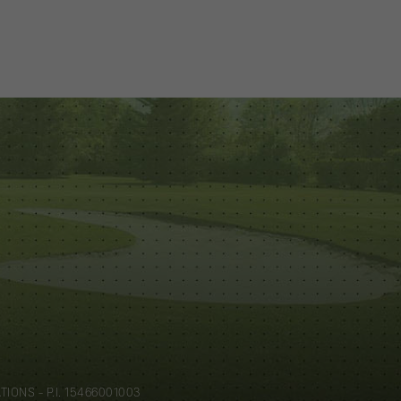
IONS - P.I. 15466001003