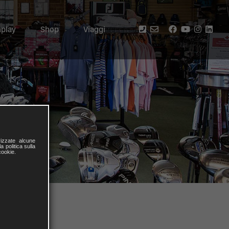
play
Shop
Viaggi
izzate alcune
a politica sulla
cookie.