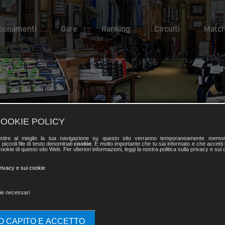
bonamenti
Gare
Ranking
Circuiti
Match
OOKIE POLICY
stire al meglio la tua navigazione su questo sito verranno temporaneamente memor
 piccoli file di testo denominati
cookie
. È molto importante che tu sia informato e che accetti l
ookie di questo sito Web. Per ulteriori informazioni, leggi la nostra politica sulla privacy e sui 
privacy e sui cookie
ie necessari
SHOP
DIGA
by
O CAPITO E ACCETTO