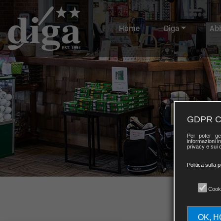
Home
Diga
Ab
GDPR C
Per poter ge
informazioni in
privacy e sui c
Politica sulla 
Cook
OK, H