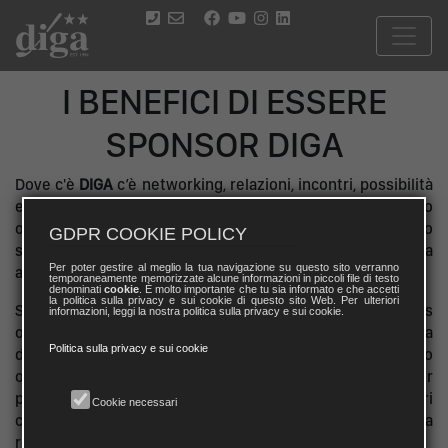
I BENEFICI DI ESSERE
SPONSOR DIGA
Dove c'è
DIGA
c’è networking, relazioni, incontri, possibilità
e opportunità di business. Da oltre
25 anni
siamo
organizzatori di eventi di golf per un target di persone alto
GDPR COOKIE POLICY
spendente e di interesse per ogni tipo di sponsor, da
Per poter gestire al meglio la tua navigazione su questo sito verranno
automotive ad aziende di enogastronomia.
temporaneamente memorizzate alcune informazioni in piccoli file di testo
denominati
cookie
. È molto importante che tu sia informato e che accetti
la politica sulla privacy e sui cookie di questo sito Web. Per ulteriori
Siamo inoltre gli unici sul mercato a facilitare il business
informazioni, leggi la nostra politica sulla privacy e sui cookie.
oltreconfine grazie alle strette relazioni che abbiamo con la
Politica sulla privacy e sui cookie
diplomazia. Sono innumerevoli i viaggi che abbiamo
organizzato in collaborazione con le ambasciate per
portare aziende italiane ad esplorare opportunità di affari
Cookie necessari
con aziende di altre nazioni introdotte e garantite dalla
rispettiva ambasciata in Italia.