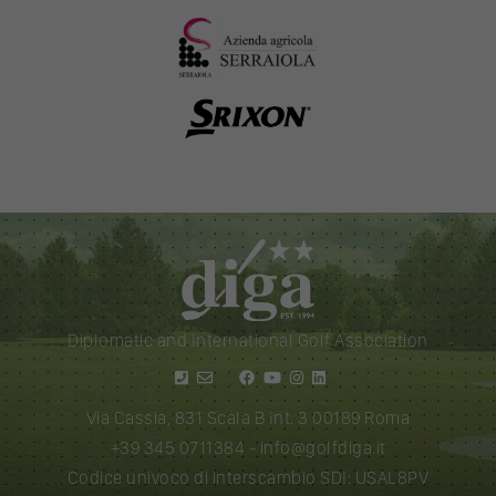
Diplomatic and International Golf Association
Via Cassia, 831 Scala B Int. 3 00189 Roma
+39 345 0711384
-
info@golfdiga.it
Codice univoco di interscambio SDI: USAL8PV