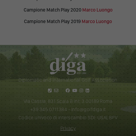
Campione Match Play 2020
Marco Luongo
Campione Match Play 2019
Marco Luongo
Diplomatic and International Golf Association
Via Cassia, 831 Scala B Int. 3 00189 Roma
+39 345 0711384
-
info@golfdiga.it
Codice univoco di interscambio SDI: USAL8PV
Privacy