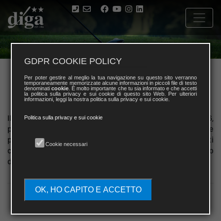
GDPR COOKIE POLICY
Diga Match Play
LEADER
Per poter gestire al meglio la tua navigazione su questo sito verranno
temporaneamente memorizzate alcune informazioni in piccoli file di testo
BOARD 2026
denominati
cookie
. È molto importante che tu sia informato e che accetti
la politica sulla privacy e sui cookie di questo sito Web. Per ulteriori
informazioni, leggi la nostra politica sulla privacy e sui cookie.
Il
DIGA National Match Play 2026
avrà inizio a Aprile 2026,
Politica sulla privacy e sui cookie
preparati ad affrontare la sfida più difficile dell’ anno, dove
per vincere dovrai competere con tantissimi giocatori tutti
Cookie necessari
con la voglia di vincere il Match Play più faticoso e lungo
dell’ anno.
OK, HO CAPITO E ACCETTO
TABELLONE 2026