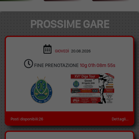
PROSSIME GARE
GIOVEDÌ
20.08.2026
FINE PRENOTAZIONE
10g 01h 08m 55s
Posti disponibili:26
Dettagli...