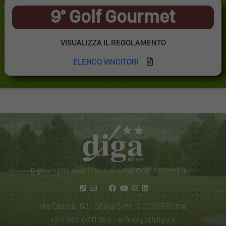
9° Golf Gourmet
VISUALIZZA IL REGOLAMENTO
ELENCO VINCITORI
Diplomatic and International Golf Association
Via Cassia, 831 Scala B Int. 3 00189 Roma
+39 345 0711384
-
info@golfdiga.it