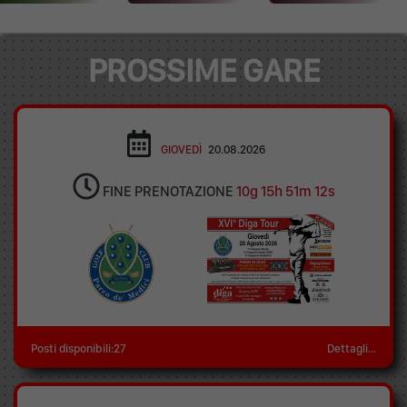
PROSSIME GARE
GIOVEDÌ
20.08.2026
FINE PRENOTAZIONE
10g 15h 51m 12s
Posti disponibili:27
Dettagli...