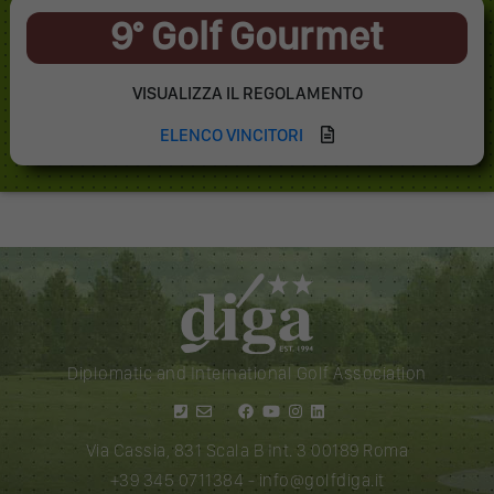
9° Golf Gourmet
VISUALIZZA IL REGOLAMENTO
ELENCO VINCITORI
Diplomatic and International Golf Association
Via Cassia, 831 Scala B Int. 3 00189 Roma
+39 345 0711384
-
info@golfdiga.it